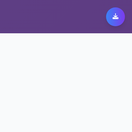
从容畅享旋风加速度器，
首选稳定翻墙工具
旋风加速度器在公共Wi-Fi中依然安全