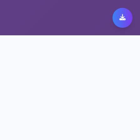
从容畅享旋风加速度器，
首选稳定翻墙工具
旋风加速度器在公共Wi-Fi中依然安全